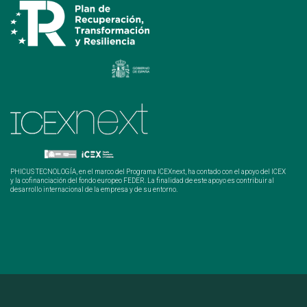
PHICUS TECNOLOGÍA, en el marco del Programa ICEXnext, ha contado con el apoyo del ICEX
y la cofinanciación del fondo europeo FEDER. La finalidad de este apoyo es contribuir al
desarrollo internacional de la empresa y de su entorno.