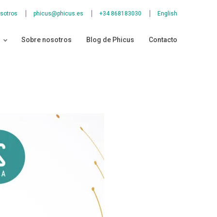
sotros
phicus@phicus.es
+34 868183030
English
Sobre nosotros
Blog de Phicus
Contacto