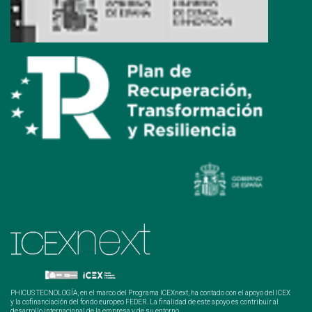
PHICUS TECNOLOGÍA, en el marco del Programa ICEXnext, ha contado con el apoyo del ICEX
y la cofinanciación del fondo europeo FEDER. La finalidad de este apoyo es contribuir al
desarrollo internacional de la empresa y de su entorno.