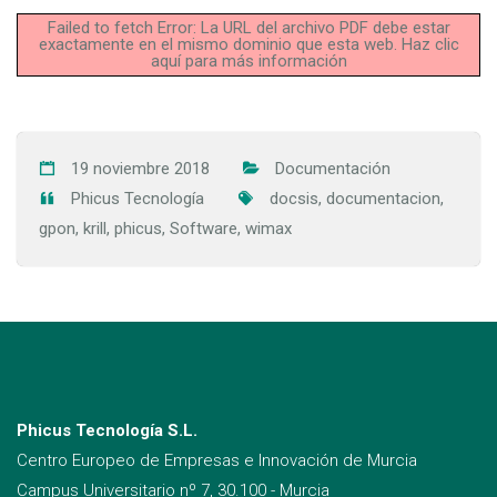
Failed to fetch Error: La URL del archivo PDF debe estar
exactamente en el mismo dominio que esta web.
Haz clic
aquí para más información
19 noviembre 2018
Documentación
Phicus Tecnología
docsis
,
documentacion
,
gpon
,
krill
,
phicus
,
Software
,
wimax
Phicus Tecnología S.L.
Centro Europeo de Empresas e Innovación de Murcia
Campus Universitario nº 7, 30.100 - Murcia